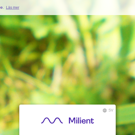
re.
Läs mer
SV